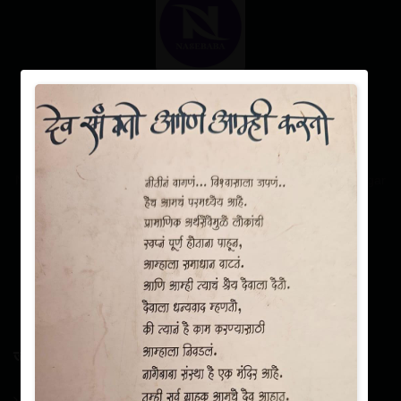
9552554010, 9552554057
info@nagebabamultistate.com
Nagebaba Multistate, Mauli Sankul Near Zopadi Canteen A.nagar
IFSC CODE: ICIC0000104
जाणून घ्या
संस्थेविषयी