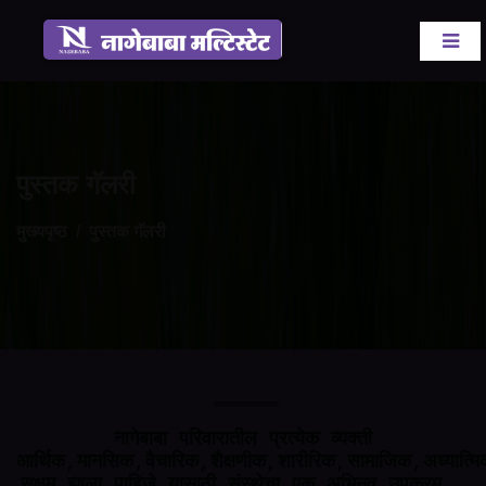
पुस्तक गॅलरी
मुख्यपृष्ठ
पुस्तक गॅलरी
नागेबाबा परिवारातील प्रत्येक व्यक्ती
आर्थिक,मानसिक,वैचारिक,शैक्षणीक,शारीरिक,सामाजिक,अध्यात्मिकदृ
सक्षम झाला पाहिजे यासाठी संस्थेचा एक अभिनव उपक्रम .