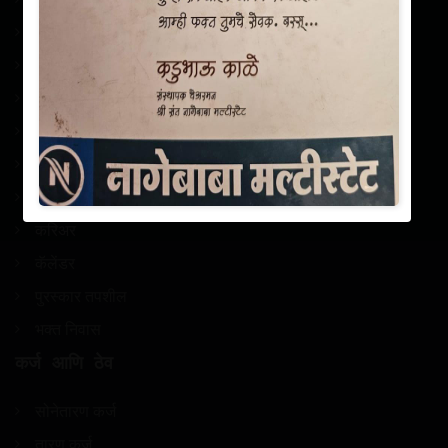
अवार्ड्स
संपर्क
सेवा
गॅलरी
ब्लॉग
समाजकार्य
करिअर
कॅलेंडर
पुरस्कार तपशील
भक्त निवास
कर्ज आणि ठेव
सोनेतारण कर्ज
तारण कर्ज